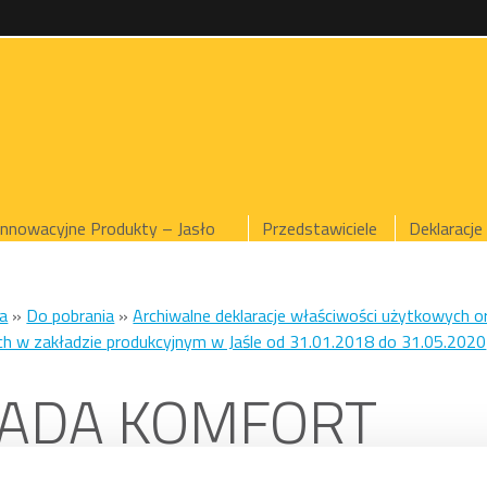
Innowacyjne Produkty – Jasło
Przedstawiciele
Deklaracje
a
»
Do pobrania
»
Archiwalne deklaracje właściwości użytkowych o
h w zakładzie produkcyjnym w Jaśle od 31.01.2018 do 31.05.2020
SADA KOMFORT