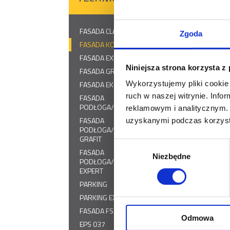
Podaj grubo
FASADA CLASSIC
Zgoda
FASADA KOMFORT
Wpisz liczbę od
FASADA EXPERT
Niniejsza strona korzysta z
FASADA GRAFIT
Wybierz języ
Wykorzystujemy pliki cookie 
FASADA EKO GRAFIT
ruch w naszej witrynie. Inf
FASADA
PODŁOGA/DACH
reklamowym i analitycznym. 
FASADA
uzyskanymi podczas korzysta
PODŁOGA/DACH
GRAFIT
Wybór
FASADA
Pobierz kar
Niezbędne
zgody
PODŁOGA/DACH
EXPERT
PARKING
PARKING EXPERT
FASADA FS 15
Odmowa
EPS 037