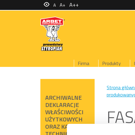
A++
A+
A
Firma
Produkty
Strona główn
produkowanyc
ARCHIWALNE
DEKLARACJE
FA
WŁAŚCIWOŚCI
UŻYTKOWYCH
ORAZ KARTY
TECHNICZNE