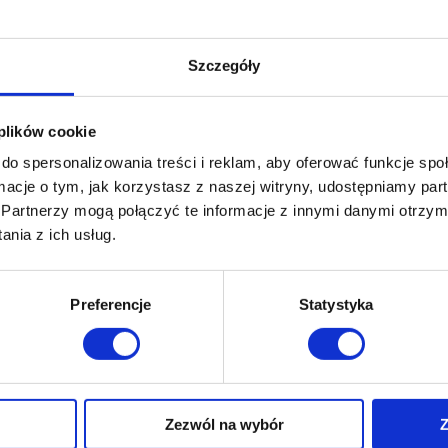
ść
*
Szczegóły
20
do
300
.
 plików cookie
k
do spersonalizowania treści i reklam, aby oferować funkcje sp
ormacje o tym, jak korzystasz z naszej witryny, udostępniamy p
Partnerzy mogą połączyć te informacje z innymi danymi otrzym
nia z ich usług.
tę techniczną
Preferencje
Statystyka
Zezwól na wybór
Z