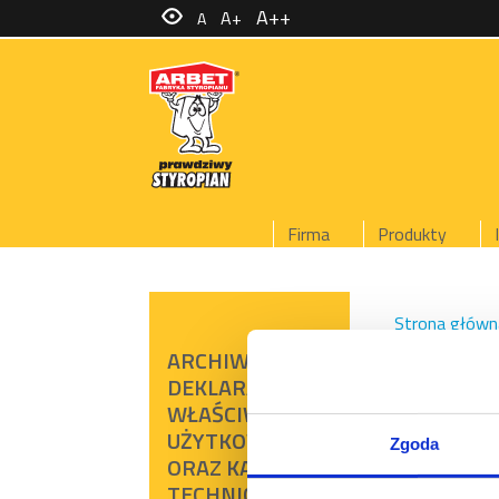
A++
A+
A
Firma
Produkty
Strona główn
produkowanyc
ARCHIWALNE
DEKLARACJE
EPS
WŁAŚCIWOŚCI
UŻYTKOWYCH
Zgoda
ORAZ KARTY
TECHNICZNE