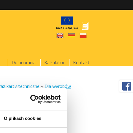
Do pobrania
Kalkulator
Kontakt
raz karty techniczne
»
Dla wyrobów
o
GA JASŁO
O plikach cookies