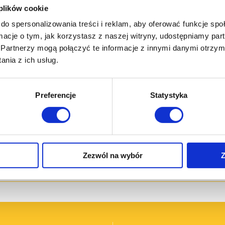
 plików cookie
ACH/PODŁOGA Jasło 2018-02-01
do spersonalizowania treści i reklam, aby oferować funkcje sp
ść
*
ormacje o tym, jak korzystasz z naszej witryny, udostępniamy p
Partnerzy mogą połączyć te informacje z innymi danymi otrzym
nia z ich usług.
10
do
300
.
k
Preferencje
Statystyka
Zezwól na wybór
Z
tę techniczną