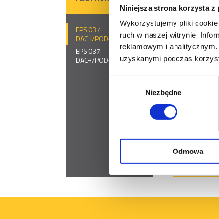
Niniejsza strona korzysta z
EPS 100 D
Wykorzystujemy pliki cookie 
EPS 037
Podaj grubo
ruch w naszej witrynie. Inf
DACH/PODŁOGA Jasło
reklamowym i analitycznym. 
EPS 037
uzyskanymi podczas korzysta
DACH/PODŁOGA
Wpisz liczbę od
Wybór
Wybierz języ
Niezbędne
zgody
Odmowa
Pobierz kar