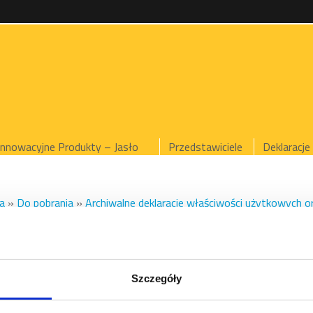
Innowacyjne Produkty – Jasło
Przedstawiciele
Deklaracje
a
»
Do pobrania
»
Archiwalne deklaracje właściwości użytkowych o
h od 31.01.2018 do 31.05.2020
»
EPS 037 DACH/PODŁOGA Jasł
 037 DACH/PODŁO
Szczegóły