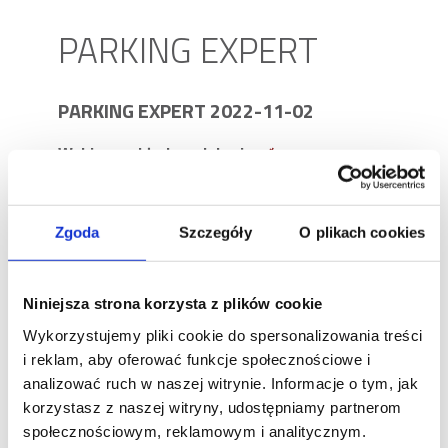
PARKING EXPERT
PARKING EXPERT 2022-11-02
Wybierz zakład produkcyjny
*
Podaj grubość
*
Zgoda
Szczegóły
O plikach cookies
Niniejsza strona korzysta z plików cookie
Wpisz liczbę od
10
do
300
.
Wykorzystujemy pliki cookie do spersonalizowania treści
Wybierz język
i reklam, aby oferować funkcje społecznościowe i
analizować ruch w naszej witrynie. Informacje o tym, jak
korzystasz z naszej witryny, udostępniamy partnerom
społecznościowym, reklamowym i analitycznym.