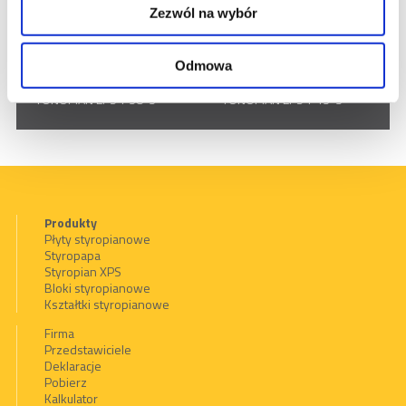
PARKING
PARKING EXPERT
Zezwól na wybór
PODŁOGA/DACH
PODŁOGA/DACH EXPERT
PODŁOGA/DACH GRAFIT
TONOPIAN EPS T 22-3
Odmowa
TONOPIAN EPS T 33-3
TONOPIAN EPS T 50-3
TONOPIAN EPS T 38-3
TONOPIAN EPS T 43-3
Produkty
Płyty styropianowe
Styropapa
Styropian XPS
Bloki styropianowe
Kształtki styropianowe
Firma
Przedstawiciele
Deklaracje
Pobierz
Kalkulator