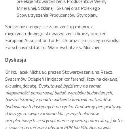
prelekcje Stowarzyszenia Producentów Wełny
Mineralnej: Szklanej i Skalnej oraz Polskiego
Stowarzyszenia Producentów Styropianu.
Spojrzenie europejskie zaprezentują mówcy z
międzynarodowego stowarzyszenia branży ociepleń
European Association for ETICS oraz niemieckiego ośrodka
Forschunsinstitut für Wärmeschutz e.v. München.
Dyskusja
Dr inż. Jacek Michalak, prezes Stowarzyszenia na Rzecz
Systemów Ociepleń i inicjator konferencji, liczy na ciekawą i
aktualną debatę.
Dyskutować będziemy na temat
niepewności pomiarowej badań wyrobów budowlanych,
bardzo istotnej z punktu widzenia kontroli materiałów
budowlanych dostępnych na rynku. Omówimy perspektywy
dalszego rozwoju zarówno klasycznych układów
ociepleniowych ze styropianem czy wełną mineralną, jak też
z izolacją termiczną z płytami PUR lub PIR. Rozmawiać