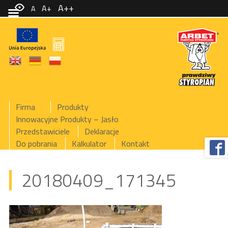
A++
A+
A
Firma
Produkty
Innowacyjne Produkty – Jasło
Przedstawiciele
Deklaracje
Do pobrania
Kalkulator
Kontakt
20180409_171345