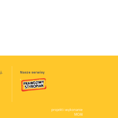
j.
Nasze serwisy
9
projekt i wykonanie
MOAI