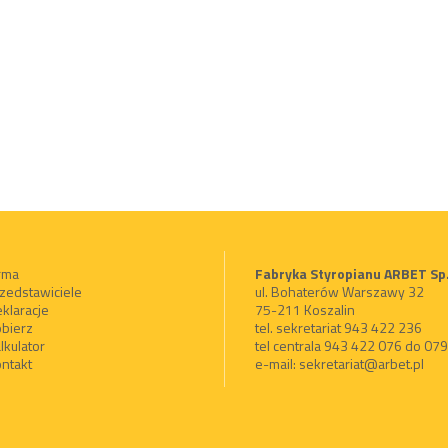
rma
Fabryka Styropianu ARBET Sp.
zedstawiciele
ul. Bohaterów Warszawy 32
klaracje
75-211 Koszalin
bierz
tel. sekretariat 943 422 236
lkulator
tel centrala 943 422 076 do 07
ntakt
e-mail:
sekretariat@arbet.pl