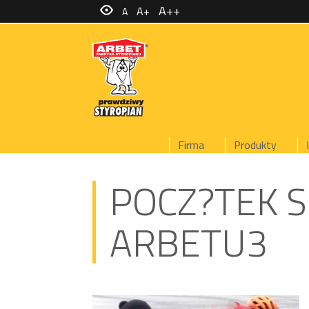
A++
A+
A
Firma
Produkty
POCZ?TEK 
ARBETU3