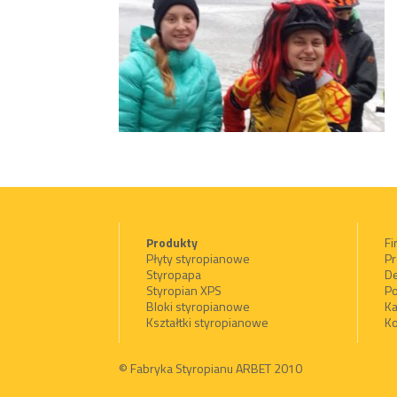
Produkty
Fi
Płyty styropianowe
Pr
Styropapa
De
Styropian XPS
Po
Bloki styropianowe
Ka
Kształtki styropianowe
Ko
© Fabryka Styropianu ARBET 2010