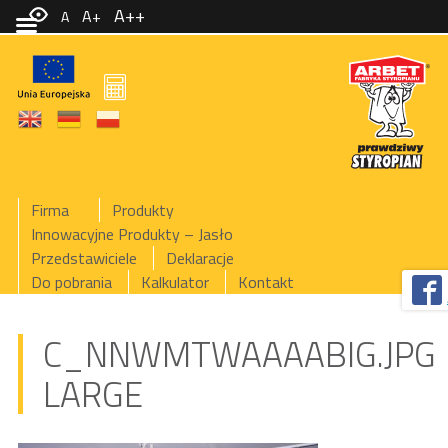
A++
A+
A
Firma
Produkty
Innowacyjne Produkty – Jasło
Przedstawiciele
Deklaracje
Do pobrania
Kalkulator
Kontakt
C_NNWMTWAAAABIG.JPG
LARGE