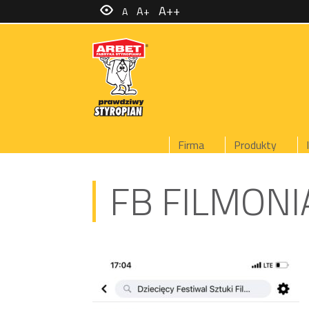
A++
A+
A
Firma
Produkty
FB FILMON