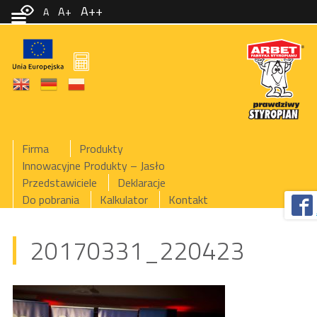
A++
A+
A
Firma
Produkty
Innowacyjne Produkty – Jasło
Przedstawiciele
Deklaracje
Do pobrania
Kalkulator
Kontakt
20170331_220423