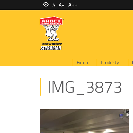
A++
A+
A
Firma
Produkty
IMG_3873